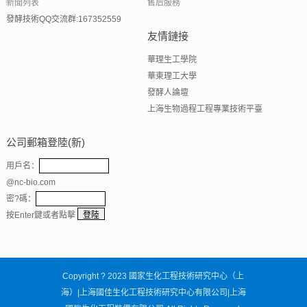
新聞列表
售后服務
發酵技術QQ交流群:167352559
友情鏈接
華理生工學院
華東理工大學
發酵人論壇
上海生物過程工程專業技術平臺
公司郵箱登陸(新)
用戶名：
@nc-bio.com
密?碼：
按Enter鍵或者點擊
Copyright ? 2023
國家生化工程技術研究中心（上
海）|上海國佳生化工程技術研究中心有限公司|上海