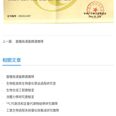
上一篇
：
菌種高通量篩選團隊
相關文章
菌種高通量篩選團隊
生物能源與生物基化學品過程研究室
生物合成工程實驗室
Biosynthetic Engineering Laboratory
流體力學研究實驗室
13
C代謝流和定量代謝物組學研究團隊
工業生物過程系統優化與集成研究團隊