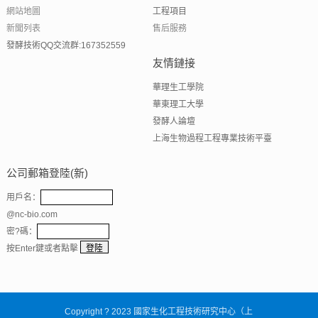
網站地圖
工程項目
新聞列表
售后服務
發酵技術QQ交流群:167352559
友情鏈接
華理生工學院
華東理工大學
發酵人論壇
上海生物過程工程專業技術平臺
公司郵箱登陸(新)
用戶名：
@nc-bio.com
密?碼：
按Enter鍵或者點擊
Copyright ? 2023
國家生化工程技術研究中心（上