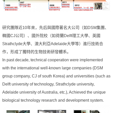
研究團隊近10年來，先后與國際著名大公司（如DSM集團、
韓國CJ公司）、國外院校（如荷蘭Delft理工大學、英國
Strathclyde大學、澳大利亞Adelaide大學等）進行技術合
作，形成了獨特的生物技術研發體系。
In past decade, technical cooperation were implemented
with the international well-known large companies (DSM
group company, CJ of south Korea) and universities (such as
Delft university of technology, Strathclyde university,
Adelaide university of Australia, etc.), Achieved the unique
biological technology research and development system.