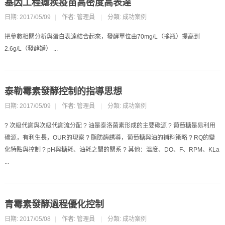
基因工程瘧疾疫苗高密度高表達
日期: 2017/05/09
|
作者: 管理員
|
分類:
成功案例
把參數相關分析與蛋白表達結合起來，發酵單位由70mg/L（搖瓶）提高到
2.6g/L（發酵罐） ...
泰勒霉素發酵控制的指導思想
日期: 2017/05/09
|
作者: 管理員
|
分類:
成功案例
? 次級代謝與次級代謝流分配 ? 油是泰洛菌素形成的主要碳源 ? 葡萄糖是易利用
碳源，有利生長，OUR的現察 ? 脂肪酶誘導，葡萄糖與油的補料策略 ? RQ的變
化特點與控制 ? pH與糖耗、油耗之間的關系 ? 其他：溫度、DO、F、RPM、KLa
...
青霉素發酵過程優化控制
日期: 2017/05/08
|
作者: 管理員
|
分類:
成功案例