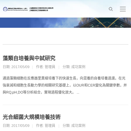
藻類自培養與中試研究
日期: 2017/05/09
|
作者: 管理員
|
分類:
成功案例
通過藻類細胞在反應器里異樣培養下的快速生長，向混養的自養培養過渡。在光
強衰減和細胞生長動力學的相關研究基礎上，以OUR和CER變化為關鍵參數，并
與RQ,pH,DO等分析結合，實現過程優化放大。 ...
光合細菌大規模培養技術
日期: 2017/05/09
|
作者: 管理員
|
分類:
成功案例