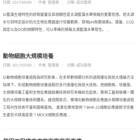
日期: 2017/05/09
|
作者: 管理員
|
分類:
成功案例
以藍藻生理特性的狀態變量及其相關性是太湖藍藻水華預報的重要思想。把太湖
水引到特定設計的光生物反應器進行培養觀察，發現pH與葉綠素a、藻量、CO2
固定以及DO的相關特性，可以準確的預報太湖藍藻水華發生。 ...
動物細胞大規模培養
日期: 2017/05/09
|
作者: 管理員
|
分類:
成功案例
以動物細胞培養過程為研究對象，在多參數相關分析的過程優化與放大理論方法
指導下，形成動物細胞培養過程的多尺度優化與放大技術。把細胞株、培養基、
大規模培養工藝和生物反應器裝備技術研究有機結合起來，實現工藝與裝備一體
化的大規模培養技術體系。建成開放式、模塊化動物細胞反應器大規模培養過程
工程共性技術平臺和服務基地。 產業化應用案例 ? BHK-21細胞反應器懸浮培養
生產狂犬病毒疫苗 ? MDCK細胞反應器 ...