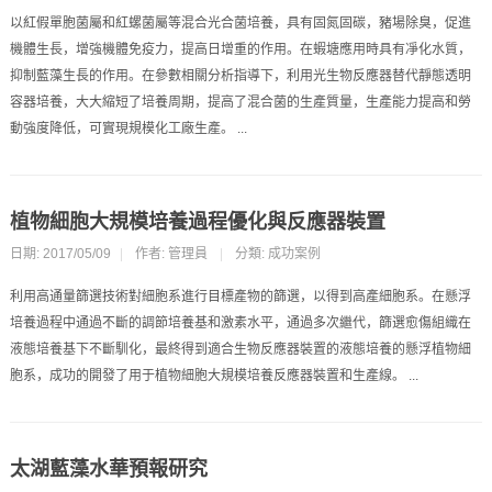
以紅假單胞菌屬和紅螺菌屬等混合光合菌培養，具有固氮固碳，豬場除臭，促進
機體生長，增強機體免疫力，提高日增重的作用。在蝦塘應用時具有凈化水質，
抑制藍藻生長的作用。在參數相關分析指導下，利用光生物反應器替代靜態透明
容器培養，大大縮短了培養周期，提高了混合菌的生產質量，生產能力提高和勞
動強度降低，可實現規模化工廠生產。 ...
植物細胞大規模培養過程優化與反應器裝置
日期: 2017/05/09
|
作者: 管理員
|
分類:
成功案例
利用高通量篩選技術對細胞系進行目標產物的篩選，以得到高產細胞系。在懸浮
培養過程中通過不斷的調節培養基和激素水平，通過多次繼代，篩選愈傷組織在
液態培養基下不斷馴化，最終得到適合生物反應器裝置的液態培養的懸浮植物細
胞系，成功的開發了用于植物細胞大規模培養反應器裝置和生產線。 ...
太湖藍藻水華預報研究