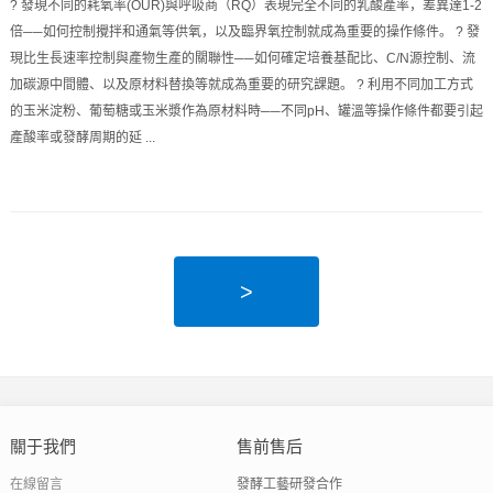
? 發現不同的耗氧率(OUR)與呼吸商（RQ）表現完全不同的乳酸產率，差異達1-2
倍──如何控制攪拌和通氣等供氧，以及臨界氧控制就成為重要的操作條件。 ? 發
現比生長速率控制與產物生產的關聯性──如何確定培養基配比、C/N源控制、流
加碳源中間體、以及原材料替換等就成為重要的研究課題。 ? 利用不同加工方式
的玉米淀粉、葡萄糖或玉米漿作為原材料時──不同pH、罐溫等操作條件都要引起
產酸率或發酵周期的延 ...
>
關于我們
售前售后
在線留言
發酵工藝研發合作