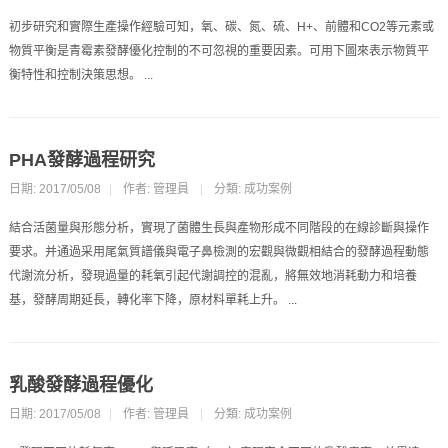
初步研究和實際生產操作經驗可知，氧、碳、氮、硫、H+、前體和CO2等元素或
物質平衡是青霉素發酵優化控制的不可忽視的重要因素。可用下圖來表示物質平
衡特性和控制決策思想。 ...
PHA發酵過程研究
日期: 2017/05/08
|
作者: 管理員
|
分類:
成功案例
結合活菌量與形態分析，實現了菌體生長與產物形成不同階段的在線診斷與操作
要求。并通過采用尾氣質譜儀與電子鼻檢測的宏觀與微觀相結合的發酵過程動態
代謝流分析，發現過量的耗氧引起代謝調控的混亂，將無效地消耗動力和培養
基，發酵周期延長，轉化率下降，原材料單耗上升。 ...
乳酸發酵過程優化
日期: 2017/05/08
|
作者: 管理員
|
分類:
成功案例