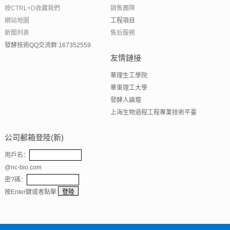
按CTRL+D收藏我們
銷售團隊
網站地圖
工程項目
新聞列表
售后服務
發酵技術QQ交流群:167352559
友情鏈接
華理生工學院
華東理工大學
發酵人論壇
上海生物過程工程專業技術平臺
公司郵箱登陸(新)
用戶名：
@nc-bio.com
密?碼：
按Enter鍵或者點擊