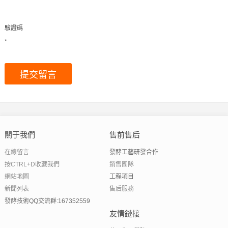
驗證碼
*
關于我們
售前售后
在線留言
發酵工藝研發合作
按CTRL+D收藏我們
銷售團隊
網站地圖
工程項目
新聞列表
售后服務
發酵技術QQ交流群:167352559
友情鏈接