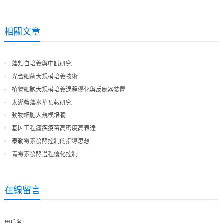
相關文章
藻類自培養與中試研究
光合細菌大規模培養技術
植物細胞大規模培養過程優化與反應器裝置
太湖藍藻水華預報研究
動物細胞大規模培養
基因工程瘧疾疫苗高密度高表達
泰勒霉素發酵控制的指導思想
青霉素發酵過程優化控制
在線留言
用戶名: