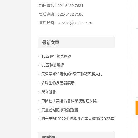
銷售電話：021-5482 7631
售后專線：021-5482 7586
售后郵箱：
service@nc-bio.com
最新文章
1L四聯生物反應器
5L四聯玻璃罐
天津某單位定制的4套三聯罐即將交付
多聯生物反應器展示
榮譽證書
中國輕工業聯合會科學技術進步獎
質量管理體系認證證書
關于舉辦“2022生物科技產業大會”暨“2022年
工業生物過程優化與控制研討會”第一輪通
知?
關鍵詞