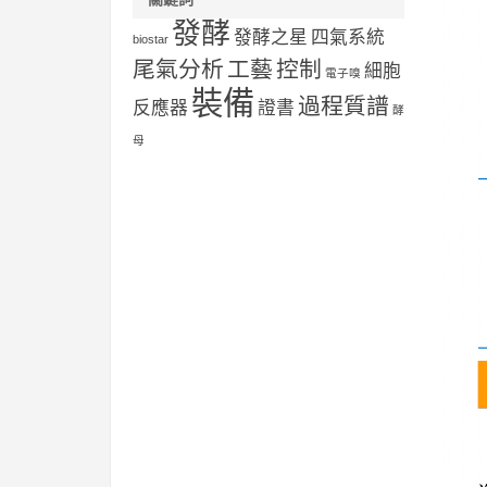
發酵
發酵之星
四氣系統
biostar
尾氣分析
工藝
控制
細胞
電子嗅
裝備
過程質譜
反應器
證書
酵
母