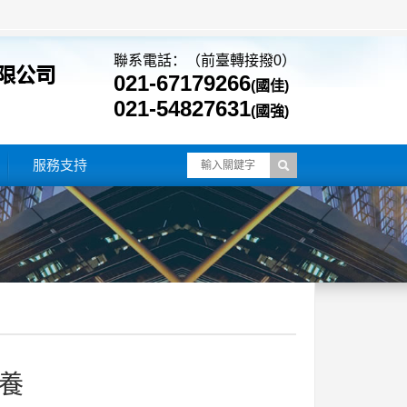
聯系電話：（前臺轉接撥0）
021-67179266
(國佳)
021-54827631
(國強)
服務支持
養