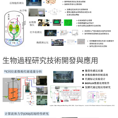
生物過程研究技術開發與應用