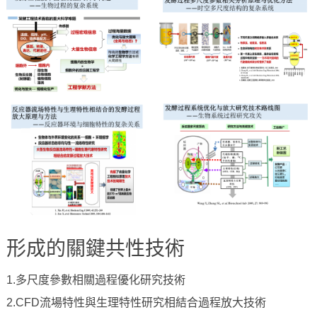
形成的關鍵共性技術
1.多尺度參數相關過程優化研究技術
2.CFD流場特性與生理特性研究相結合過程放大技術