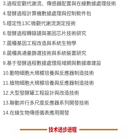
3.過程宏觀代謝流、傳感器配置與在線數據處理技術
4.發酵過程計算機數據處理與控制軟件包
5.穩定性13C微觀代謝流測定技術
6.發酵過程轉錄譜與基因芯片技術研究
7.菌種基因工程改造與系統生物學
8.菌種高通量篩選技術與系統裝置研究
9.基于發酵過程數據處理局域網與數據庫建設
10.動物細胞大規模培養與反應器制造技術
11.植物細胞大規模培養與反應器制造技術
12.大型發酵罐工程設計與改造技術
13.聯動并行多尺度反應器系列開發技術
14.在線生物傳感儀表應用開發