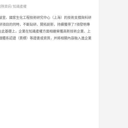
團隊資訊
/
知識產權
驗室、國家生化工程技術研究中心（上海）的技術支撐與科研
研項目的同時，不斷鉆研、開拓創新，持續獲得了7項發明專
。在此基礎上，企業在知識產權方面相繼榮獲高新技術企業、上
理體系認證（貫標）等證書或資質，并將相關內容融入進企業