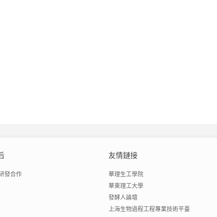
后
友情鏈接
研發合作
華理生工學院
華東理工大學
發酵人論壇
上海生物過程工程專業技術平臺