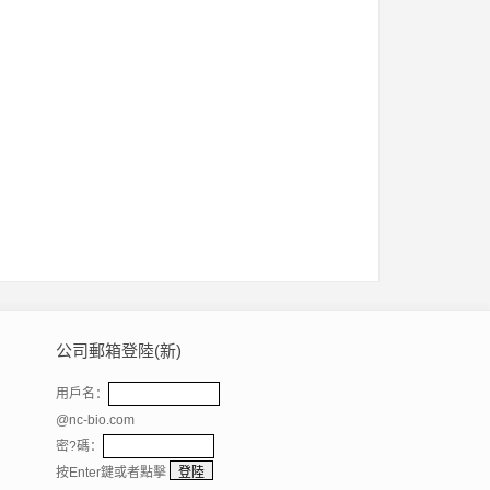
公司郵箱登陸(新)
用戶名：
@nc-bio.com
密?碼：
按Enter鍵或者點擊