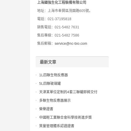
上海國強生化工程裝備有限公司
地址：上海市奉賢區茂園路605號。
電話：021-37195818
銷售電話：021-5482 7631
售后專線：021-5482 7586
售后郵箱：
service@nc-bio.com
最新文章
1L四聯生物反應器
5L四聯玻璃罐
天津某單位定制的4套三聯罐即將交付
多聯生物反應器展示
榮譽證書
中國輕工業聯合會科學技術進步獎
質量管理體系認證證書