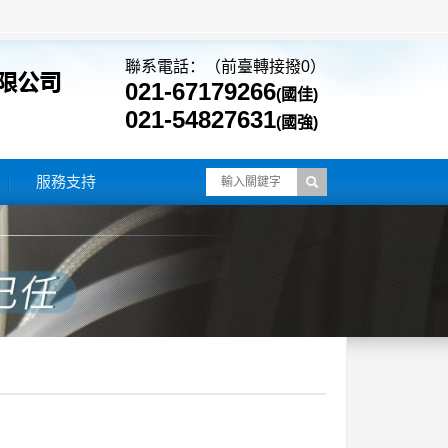
聯系電話：（前臺轉接撥0）
021-67179266
(國佳)
021-54827631
(國強)
服務支持