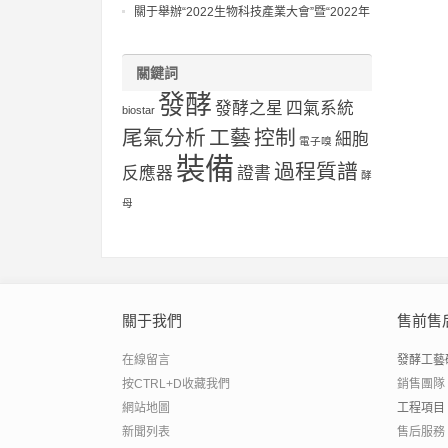
關于舉辦“2022生物科技產業大會”暨“2022年
工業生物過程優化與控制研討會”第一輪通
知?
關鍵詞
發酵
發酵之星
四氣系統
biostar
尾氣分析
工藝
控制
細胞
電子嗅
裝備
過程質譜
反應器
證書
酵
母
關于我們
售前售
在線留言
發酵工藝
按CTRL+D收藏我們
銷售團隊
網站地圖
工程項目
新聞列表
售后服務