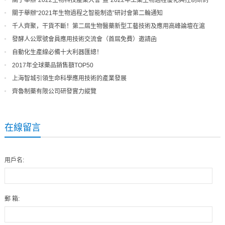
關于舉辦“2022生物科技產業大會”暨“2022年工業生物過程優化與控制研討
會”第一輪通知?
關于舉辦“2021年生物過程之智能制造”研討會第二輪通知
千人齊聚，干貨不斷！第二屆生物醫藥新型工藝技術及應用高峰論壇在滬
盛大開啟
發酵人公眾號會員應用技術交流會（首屆免費）邀請函
自動化生產線必備十大利器匯總！
2017年全球藥品銷售額TOP50
上海智城引領生命科學應用技術的產業發展
齊魯制藥有限公司研發實力縱覽
在線留言
用戶名:
郵 箱: