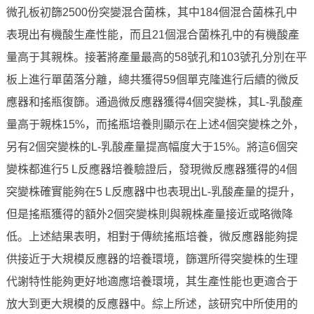
微孔板初篩2500份突變混合菌株，其中184個混合菌株孔中
表現出有機酸生產性能，而且21個混合菌株孔中的有機酸產
量高于其親株。接著將產量最高的58號孔和103號孔分別在平
板上進行單菌落分離，總共獲得59個單克隆進行后續的微反
應器和搖瓶復篩。通過微反應器獲得4個突變株，其L-乳酸產
量高于親株15%，而搖瓶培養則顯示在上述4個突變株之外，
另有2個突變株的L-乳酸產量提高幅度大于15%。將這6個突
變株都進行5 L反應器培養驗證后，發現微反應器獲得的4個
突變株確實能夠在5 L反應器中也表現出L-乳酸產量的提升，
但是搖瓶獲得的額外2個突變株則與親株產量接近或略微降
低。上述結果表明，相對于傳統搖瓶培養，微反應器能夠提
供接近于大規模反應器的培養環境，篩選所得突變株的生理
代謝特性能夠更好地適應培養環境，其生產性能也更適合于
放大到更大規模的反應器中。綜上所述，該研究中所使用的