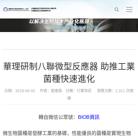
華理研制八聯微型反應器 助推工業
菌種快速進化
日期：2018-06-02 作者：管理員 分類：
行業快訊
瀏覽次數：2,311 次閱
讀
轉自微信公眾號：
BIOB資訊
微生物菌種是發酵工業的基礎，性能優良的菌種是實現生物