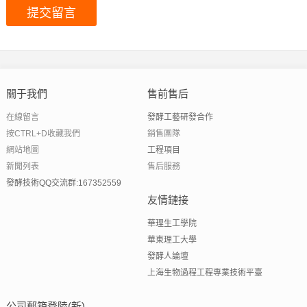
關于我們
售前售后
在線留言
發酵工藝研發合作
按CTRL+D收藏我們
銷售團隊
網站地圖
工程項目
新聞列表
售后服務
發酵技術QQ交流群:167352559
友情鏈接
華理生工學院
華東理工大學
發酵人論壇
上海生物過程工程專業技術平臺
公司郵箱登陸(新)