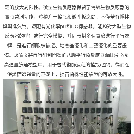
定的放大局限性。微型生物反應器保留了傳統生物反應器的
實時監測功能，體積介于搖瓶和微孔板之間，不僅帶有攪拌
槳與進氣管，還配有光化學pH和DO傳感器，能夠對大型生物
反應器的特征進行完全模擬，并同時對多個實驗進行平行運
轉，是進行細胞株篩選、培養基優化和工藝優化的重要設
備。該論文將自行研制開發的八聯平行微反應器(圖1)引入到
高通量篩選模型中，用于替代復篩過程的搖瓶(圖2)，從而在
保證篩選通量的基礎上，提高菌株性能驗證的可放大性。