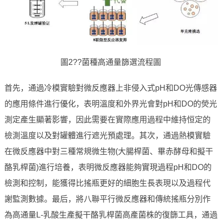
圖2??菌種高通量篩選流程圖
首先，通過冷模實驗對微反應器上非侵入式pH和DO光傳感器
的應用條件進行優化，表明溫度和外界光會對pH和DO的熒光
測定產生顯著影響，因此需要在實際應用過程中維持恒定的
檢測溫度以及對罐體進行遮光預處理。其次，通過熱模實驗
在微反應器中對三種常規微生物(大腸桿菌、畢赤酵母和擬干
酪乳桿菌)進行培養，表明微反應器能夠實現過程pH和DO的
檢測和控制，能獲得比搖瓶更好的細胞生長表現以及過程代
謝監測數據。最后，將八聯平行微反應器和傳統搖瓶分別作
為高通量L-乳酸生產擬干酪乳桿菌高產菌株的復篩工具，通過