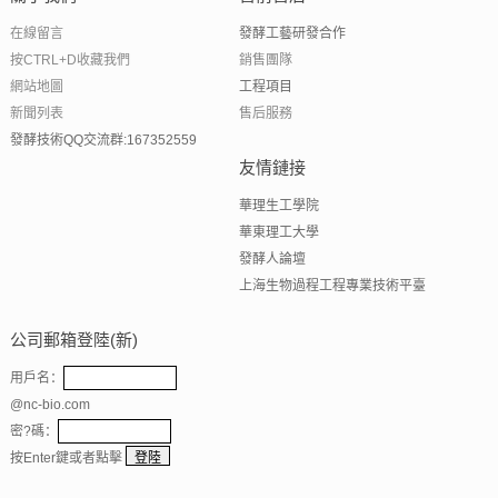
在線留言
發酵工藝研發合作
按CTRL+D收藏我們
銷售團隊
網站地圖
工程項目
新聞列表
售后服務
發酵技術QQ交流群:167352559
友情鏈接
華理生工學院
華東理工大學
發酵人論壇
上海生物過程工程專業技術平臺
公司郵箱登陸(新)
用戶名：
@nc-bio.com
密?碼：
按Enter鍵或者點擊