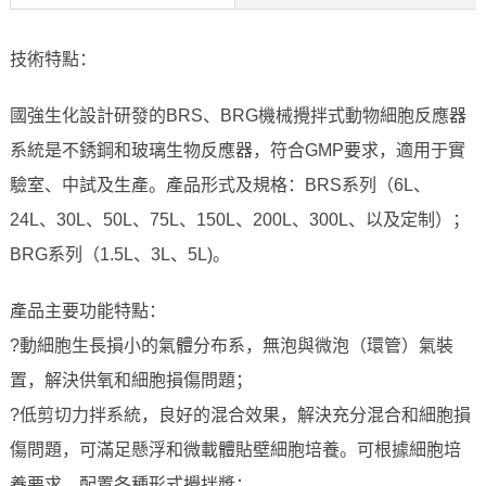
技術特點：
國強生化設計研發的BRS、BRG機械攪拌式動物細胞反應器
系統是不銹鋼和玻璃生物反應器，符合GMP要求，適用于實
驗室、中試及生產。產品形式及規格：BRS系列（6L、
24L、30L、50L、75L、150L、200L、300L、以及定制）；
BRG系列（1.5L、3L、5L)。
產品主要功能特點：
?動細胞生長損小的氣體分布系，無泡與微泡（環管）氣裝
置，解決供氧和細胞損傷問題；
?低剪切力拌系統，良好的混合效果，解決充分混合和細胞損
傷問題，可滿足懸浮和微載體貼壁細胞培養。可根據細胞培
養要求，配置各種形式攪拌槳；