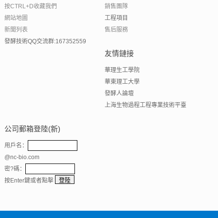
按CTRL+D收藏我們
銷售團隊
網站地圖
工程項目
新聞列表
售后服務
發酵技術QQ交流群:167352559
友情鏈接
華理生工學院
華東理工大學
發酵人論壇
上海生物過程工程專業技術平臺
公司郵箱登陸(新)
用戶名：
@nc-bio.com
密?碼：
按Enter鍵或者點擊