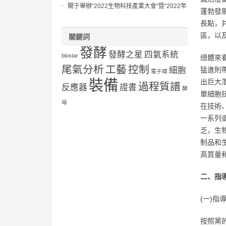
關于舉辦“2022生物科技產業大會”暨“2022年
蓬勃發
工業生物過程優化與控制研討會”第一輪通
長點，
知?
區，以
關鍵詞
發酵
發酵之星
四氣系統
biostar
總體來
尾氣分析
工藝
控制
細胞
猛進則
電子嗅
裝備
出巨大
過程質譜
反應器
證書
酵
單細胞
母
在技術
一系列
乏，生
制品和
高質量
二、指
(一)指
按照黨