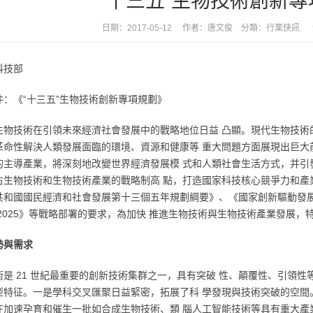
“十三五”生物技術創新
日期：2017-05-12 作者：唐文俊 分類：
行業快訊
瀏
科技部
件：
《“十三五”生物技術創新專項規劃》
生物技術在引領未來經濟社會發展中的戰略地位日益 凸顯。現代生物技術
革命性解決人類發展面臨的環境、資源和健康等 重大問題方面展現出巨大
的主導產業，將深刻地改變世界經濟發展模 式和人類社會生活方式，并引
占生物技術和生物技術產業的戰略制高 點，打造國家科技核心競爭力和產
共和國國民經濟和社會發展第十三個五年規劃綱要》、《國家創新驅動發展
 2025》等戰略部署的要求，為加快 推進生物技術與生物技術產業發展，
勢與需求
術是 21 世紀最重要的創新技術集群之一，具有突破 性、顛覆性、引領
型特征。一是學科交叉匯聚日益緊密，拓展了科 學發現與技術突破的空間
在加速孕育和催生一批如合成生物技術、類 腦人工智能技術等具有重大產