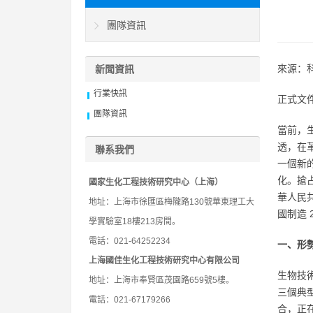
團隊資訊
來源：
新聞資訊
行業快訊
正式文
團隊資訊
當前，
透，在
聯系我們
一個新
化。搶
國家生化工程技術研究中心（上海）
華人民
地址：上海市徐匯區梅隴路130號華東理工大
國制造
學實驗室18樓213房間。
電話：021-64252234
一、形
上海國佳生化工程技術研究中心有限公司
生物技
地址：上海市奉賢區茂園路659號5樓。
三個典
電話：021-67179266
合，正