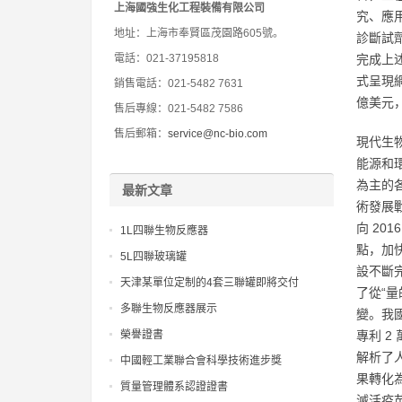
上海國強生化工程裝備有限公司
究、應
地址：上海市奉賢區茂園路605號。
診斷試
電話：021-37195818
完成上
式呈現網
銷售電話：021-5482 7631
億美元，
售后專線：021-5482 7586
售后郵箱：
service@nc-bio.com
現代生
能源和
為主的
最新文章
術發展戰
向 2
1L四聯生物反應器
點，加
5L四聯玻璃罐
設不斷
天津某單位定制的4套三聯罐即將交付
了從“量
多聯生物反應器展示
變。我國
榮譽證書
專利 2
解析了人
中國輕工業聯合會科學技術進步獎
果轉化為
質量管理體系認證證書
滅活疫