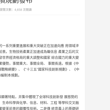
專項規劃發布
覽次數：4,658 次閱讀
的一系列重要進展和重大突破正在加速向應 用領域滲
前景。生物技術產業正加速成為繼信息 產業之后的又
發世界經濟格局的重大調整和國家 綜合國力的重大變
業優勢，事關重大、事關全局、 事關長遠。根據《中
戰略綱要》、《“十三五”國家科技創新規劃》、《中
特編制本規劃。
性等顯著特點，并集中體現了全球科技創新發 展態勢的
。生命科學與化學、信息、材料、工程 等學科交叉融
業變革前景的顛覆性技術。二是傳 統意義上的基礎研