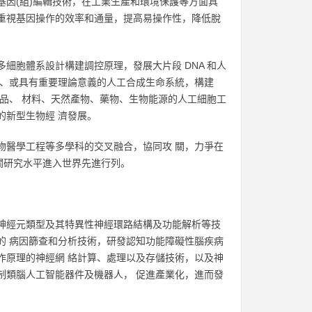
基因(組)編輯技術，在工業生產和環境保護等方面具
，重視基因操作的效率和通量，提高易操作性，降低脫
細胞體系設計構建調控原理，發展大片段 DNA 和人
碳、或具有重要理論意義的人工合成生命系統，構建
學品、 材料、天然產物、藥物、生物能源的人工細胞工
的新型生物經 濟發展。
物醫學工程等多學科的交叉融合，協同攻 關，力爭在
關研究水平進入世界先進行列。
神經元類型及其特異性神經環路結構及功能解析等技
的 病因篩查和分析技術，研發認知功能障礙性腦疾病
作原理的神經網 絡計算、處理以及存儲技術，以及神
制類腦人工智能器件及機器人， 促進產業化，進而發