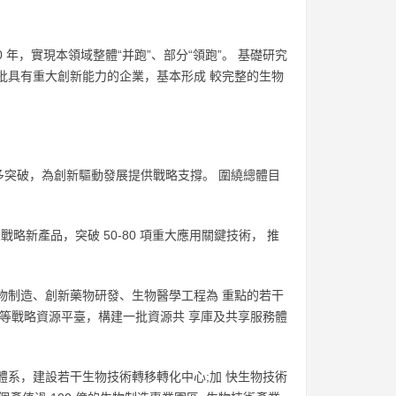
 年，實現本領域整體“并跑”、部分“領跑”。 基礎研究
批具有重大創新能力的企業，基本形成 較完整的生物
多突破，為創新驅動發展提供戰略支撐。 圍繞總體目
大戰略新產品，突破 50-80 項重大應用關鍵技術， 推
物制造、創新藥物研發、生物醫學工程為 重點的若干
據等戰略資源平臺，構建一批資源共 享庫及共享服務體
體系，建設若干生物技術轉移轉化中心;加 快生物技術