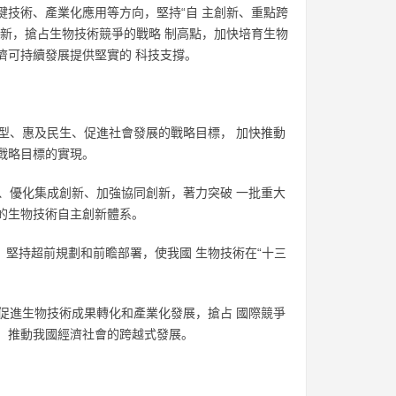
鍵技術、產業化應用等方向，堅持“自 主創新、重點跨
創新，搶占生物技術競爭的戰略 制高點，加快培育生物
濟可持續發展提供堅實的 科技支撐。
轉型、惠及民生、促進社會發展的戰略目標， 加快推動
等戰略目標的實現。
新、優化集成創新、加強協同創新，著力突破 一批重大
的生物技術自主創新體系。
向，堅持超前規劃和前瞻部署，使我國 生物技術在“十三
，促進生物技術成果轉化和產業化發展，搶占 國際競爭
，推動我國經濟社會的跨越式發展。