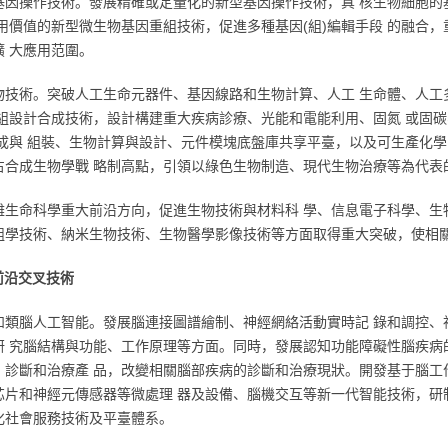
基因操作技術。發展精確或定量化的新型基因操作技術，真 核生物細胞的
應用價值的新型微生物基因重組技術，促進多種基因(組)編輯手段 的融合
擴 大應用范圍。
物技術。突破人工生命元器件、基因線路和生物計算、人工 生命體、人工多
因組設計合成技術，設計構建重大疾病診療、光能和電能利用、固氮 或固
 合成與 組裝、生物計算與設計、元件模塊底盤庫共享平臺，以及可生產化
占合成生物學戰 略制高點，引領以綠色生物制造、現代生物治療等為代表
雜生命科學重大前沿方向，促進生物技術與材料科 學、信息電子科學、生
組學技術、納米生物技術、生物醫學影像技術等方面取得重大突破，使相
前沿交叉技術
和類腦人工智能。發展腦連接圖譜繪制、神經網絡活動實時記 錄和調控、
研 究腦結構與功能、工作原理等方面。同時，發展認知功能障礙性腦疾病
、診斷和治療產 品，改變相關腦部疾病的診斷和治療現狀。開發基于腦工
芯片和神經元傳感器等微處理 器及設備、腦機交互等新一代智能技術，研
化社會服務技術及平臺體系。