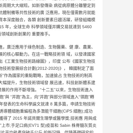
新周期大大縮短。如新發傳染 病從病原體分離鑒定到
抗體制備等共性技術的廣 泛應用，現在僅需數月就能
資本深度融合，各類 創新要素日趨活躍，研發組織模
 年，全球生命 科學領域僅并購交易就達到 5460
物技術領域創新創業的 重要推手。
進，廣泛應用于綠色制造、生物醫藥、健 康、農業、
展的核心驅動力。在這一戰略技術領 域，以發達國家
出《工業生物技術路線圖》，印度 公布《國家生物技
發展綜合計劃(2012-2020)》， 韓國制定了面
創新”作為國家的重點戰略，加速搶占 生物技術的制高
大幅提升，生物技術領域發 展迅速，科技創新體系建
展的作用不斷增強。 “十二五”以來，生物技術進入
跑”與 “并跑”為主，向“并跑”與部分領域進入“領跑”轉
5 年發表的生命科學論文就達 8 萬多篇，申請生物技術
導體細胞重編程為多潛能干細胞(CiPS 細胞);成功
得了 2015 年諾貝爾生理學或醫學獎;技術應 用與成
手足口病(EV71 型)疫苗和 Sabin 株脊髓灰質炎
連片平均畝產突破千公斤 的新記錄。伴隨基礎研究的