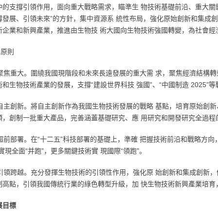
中的支撐引領作用，面向重大戰略需求，瞄準生 物技術基礎前沿、重大關
撐發展、引領未來”的方針，集中資源系 統性布局，強化原始創新和集成
新企業和新興產業，推進由生物技 術大國向生物技術強國轉變，為社會經
本原則
堅持聚焦重大。圍繞我國現階段和未來長遠發展的重大需 求，聚焦經濟結構
和生物技術產業的發展，支撐“建設世界科技 強國”、“中國制造 2025”
堅持自主創新。將自主創新作為我國生物技術發展的戰略 基點，培育原始創
頸，創制一批重大產品，完善涵蓋基礎研究、應 用研究和開發研究全過程
堅持超前部署。在“十二五”科技部署的基礎上，準確 把握技術前沿和戰略方
實現全面“并跑”，更多關鍵技術實 現國際“領跑”。
堅持引領跨越。充分發揮生物技術的引領性作用，強化原 始創新和集成創新
制高點，引領我國傳統行業的綠色轉型升級，加 快生物技術新興產業培育
展目標