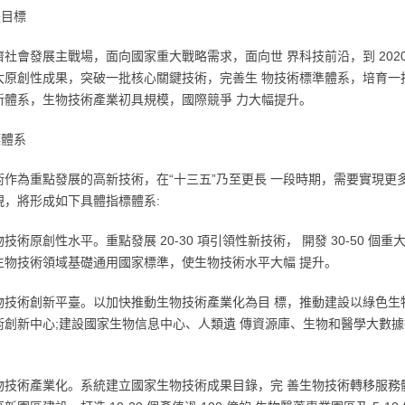
體目標
社會發展主戰場，面向國家重大戰略需求，面向世 界科技前沿，到 2020
大原創性成果，突破一批核心關鍵技術，完善生 物技術標準體系，培育一
新體系，生物技術產業初具規模，國際競爭 力大幅提升。
標體系
術作為重點發展的高新技術，在“十三五”乃至更長 一段時期，需要實現更
現，將形成如下具體指標體系:
技術原創性水平。重點發展 20-30 項引領性新技術， 開發 30-50 個重
生物技術領域基礎通用國家標準，使生物技術水平大幅 提升。
物技術創新平臺。以加快推動生物技術產業化為目 標，推動建設以綠色生
術創新中心;建設國家生物信息中心、人類遺 傳資源庫、生物和醫學大數
物技術產業化。系統建立國家生物技術成果目錄，完 善生物技術轉移服務