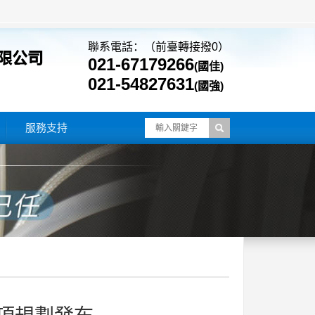
聯系電話：（前臺轉接撥0）
021-67179266
(國佳)
021-54827631
(國強)
服務支持