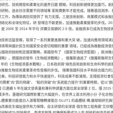
用研究、技術開發和產業化的邊界日趨 模糊，科技創新鏈條更加靈巧，創
劑研制，過去往往需要不同領域專 家耗費數年才能完成。隨著基因測序、
述工作，為傳染病防控提供了 有力支撐。三是技術創新、商業模式和金融
絡化和全球化特征，研 發理念不斷更新，加速推動產業變革的步伐。2015
是 2006 至 2014 年平均 并購交易額的 2.5 倍，金融資本已成為生
物技術迅猛發展，取得了一系列重要進展和重大突 破，加速向應用領域演
環境等與國計民生和國家安全密切相關的重要 領域，已經成為推動經濟發
各國政府紛紛制定國家戰略，美國發布了 《國家生物經濟藍圖》，歐洲推
略》，德國政府發布《生物經濟戰略》， 俄羅斯通過了《俄羅斯聯邦生物技術
016 年的《生物經濟基本戰略》，日本政府將“綠色技術創新和生命科學的
快推動生物技術產業革命性發展的步伐。 隨著我國科技水平和綜合國力的
完善，科技研發能力和水平快速提升，科技成果不斷涌現，支撐經濟社會發
的積累”向“質的飛躍”、 “點的突破”向“系統能力提升”的重要時期，從以“跟
 已連續 5 年在論文發表量和專利申請量方面位居全球第 2 位，僅 201
 萬多件。基礎研究國際影響力大幅提升，在世界上首次利用小分 子化合物誘
體重要功能蛋白人源葡萄糖轉運蛋白 GLUT1 的晶體結 構;屠呦呦研究員獲
改善民生福祉提供有力保障，自主研發的全球首 個生物工程角膜“艾欣瞳”上市;
苗研制成功;阿帕替尼、西達本胺等 抗腫瘤新藥成功上市;超級稻創造百畝