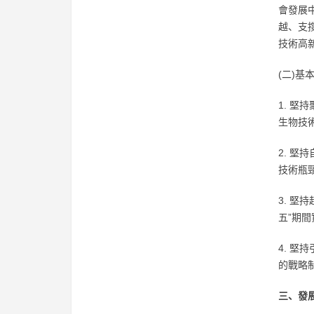
會發展
越、支
技術高
(二)基
1. 
生物技術
2. 
技術瓶
3. 
五”期間
4. 
的戰略
三、發