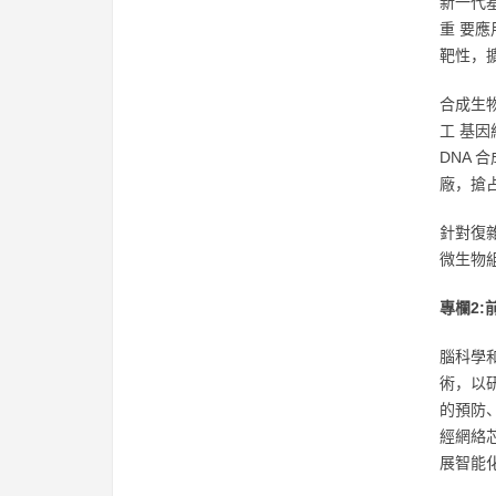
新一代
重 要
靶性，
合成生
工 基
DNA
廠，搶
針對復
微生物
專欄2:
腦科學
術，以
的預防
經網絡
展智能