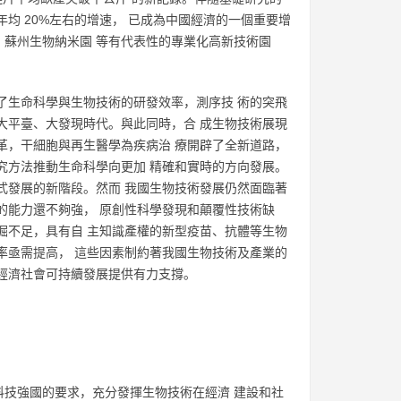
均 20%左右的增速， 已成為中國經濟的一個重要增
蘇州生物納米園 等有代表性的專業化高新技術園
。
了生命科學與生物技術的研發效率，測序技 術的突飛
大平臺、大發現時代。與此同時，合 成生物技術展現
革，干細胞與再生醫學為疾病治 療開辟了全新道路，
究方法推動生命科學向更加 精確和實時的方向發展。
式發展的新階段。然而 我國生物技術發展仍然面臨著
的能力還不夠強， 原創性科學發現和顛覆性技術缺
掘不足，具有自 主知識產權的新型疫苗、抗體等生物
率亟需提高， 這些因素制約著我國生物技術及產業的
經濟社會可持續發展提供有力支撐。
科技強國的要求，充分發揮生物技術在經濟 建設和社