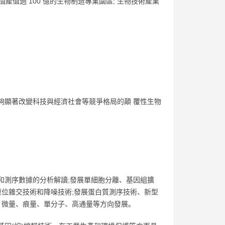
0 個產值過 100 億的生物制造專業園區; 生物技術產業
夠顯著改變科技與經濟社會等競爭格局的顛 覆性生物
和測序數據的分析解讀;發展單細胞分離、基因組擴
原位雜交技術和降噪技術;發展蛋白質測序技術、新型
 微量、痕量、單分子、高通量等方向發展。