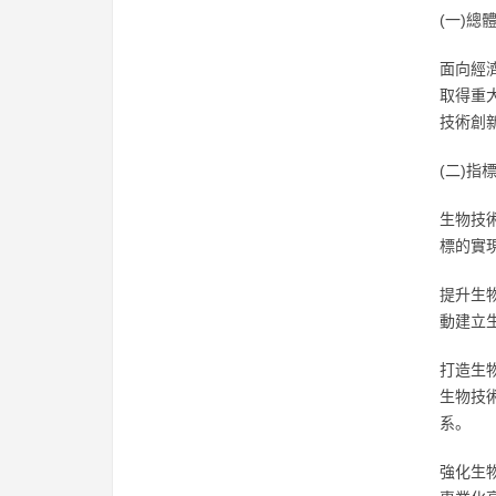
(一)總
面向經濟
取得重
技術創
(二)指
生物技
標的實
提升生物
動建立
打造生
生物技
系。
強化生