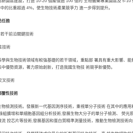
新園區建設，打造 10-20 個產值過 100 億的 生物醫藥專業園區及 5-1
P 中的比重超過 4%，使生物技術產業競爭力 進一步得到提升。
點任務
破若干前沿關鍵技術
覆性技術
科學與生物技術領域有較強基礎的若干領域，重點部 署具有重大影響、能
集中優勢資源，著力原始創新，打造我國生物技 術競爭新優勢。
沿交叉技術
顛覆性技術
生物檢測技術。發展新一代基因測序技術，重視單分子技術 在其中的應用
轉錄組擴增和單細胞基因組分析技術;發展生物大分子的單分子檢測、 熒光
微流 控芯片等技術;發展基因和蛋白質精準測量技術，推動生物檢測技術向