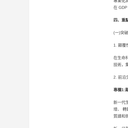
專業化高
在 GD
四、重
(一)突
1. 顛
在生命
技術，
2. 前
專欄1:
新一代
增、 
質譜和