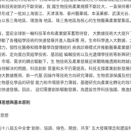
展和技術創新的不斷突破，我 國生物技術產業規模不斷壯大，一直保持著年
并形成了一批如上海張江、天津濱海、泰州醫藥城、本溪藥都、武漢光谷、
及以長三角地區、環渤海 地區、珠三角地區為核心的生物醫藥產業聚集區
看，當前全球新一輪科技革命和產業變革蓄勢待發， 大數據技術大大提升
帶動了各種組學技術的快速發展并進入臨床應 用，生命科學進入大數據、
潛力，個性化醫療和精準醫學改變傳統的 疾病診療模式并推動醫藥產業變
技術、定向蛋白質組學技術、基因組 編輯技術以及光遺傳學技術等新興研
、市場、需求的耦合驅動下，生 物技術及產業發展迎來戰略機遇期和跨越
亟待解決的問題，科技創新 質量和水平仍需提高，科技支撐產業創新發展
物大數據應用、新一代基 因操作等技術方向研究薄弱，生物資源保護及挖
生物基化學品的研發 能力和市場競爭力薄弱，基礎研究向產業化轉化的效
和快速發展。因此， 迫切需要創新驅動發展，為建設世界科技強國、推進
導思想與基本原則
導思想
的十八屆五中全會“創新、協調、綠色、開放、共享” 五大發展理念和建設